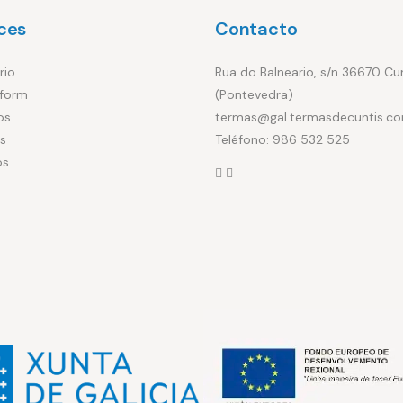
ces
Contacto
rio
Rua do Balneario, s/n 36670 Cu
form
(Pontevedra)
os
termas@gal.termasdecuntis.c
s
Teléfono: 986 532 525
os