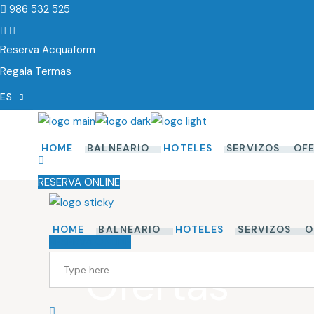
986 532 525
Reserva Acquaform
Regala Termas
ES
EN
DE
HOME
BALNEARIO
HOTELES
SERVIZOS
OF
PORT
RESERVA ONLINE
HOME
BALNEARIO
HOTELES
SERVIZOS
O
RESERVA ONLINE
Ofertas