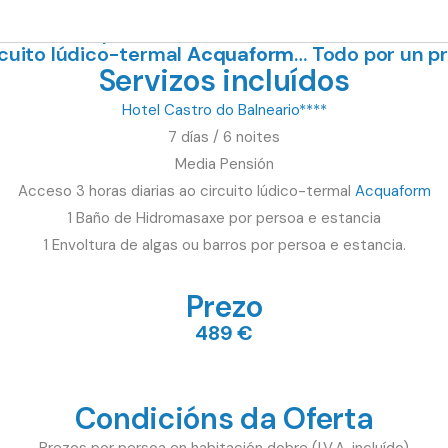
rtunidade de gozar d
e unha estadía nun precio
ratamentos que ofrecemos no balneario e
desfrut
cuito lúdico-termal
Acquaform
… Todo por un pr
Servizos incluídos
Hotel Castro do Balneario****
7 días / 6 noites
Media Pensión
Acceso 3 horas diarias ao circuito lúdico-termal
Acquaform
1 Baño de Hidromasaxe por persoa e estancia
1 Envoltura de algas ou barros por persoa e estancia.
Prezo
489 €
Condicións da Oferta