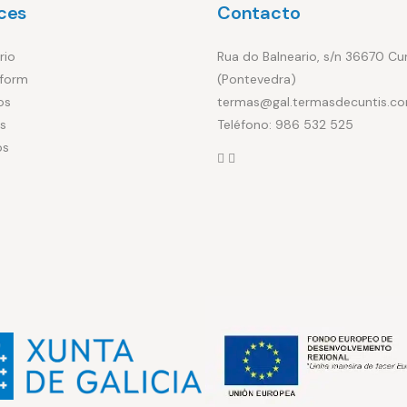
ces
Contacto
rio
Rua do Balneario, s/n 36670 Cu
form
(Pontevedra)
os
termas@gal.termasdecuntis.c
s
Teléfono: 986 532 525
os