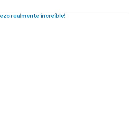
so hotel balneario
con encanto de
ar libremente das increíbles
ezo realmente increíble!