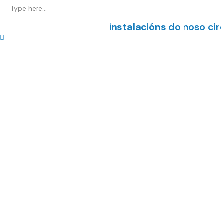
Termas de Cuntis
ofréceche a opo
4 estrelas
, relaxarse cos t
instalacións
do noso cir