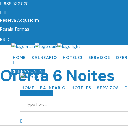
986 532 525
Reserva Acquaform
Regala Termas
ES
EN
DE
HOME
BALNEARIO
HOTELES
SERVIZOS
OFER
PORT
Oferta 6 Noites
RESERVA ONLINE
HOME
BALNEARIO
HOTELES
SERVIZOS
O
RESERVA ONLINE